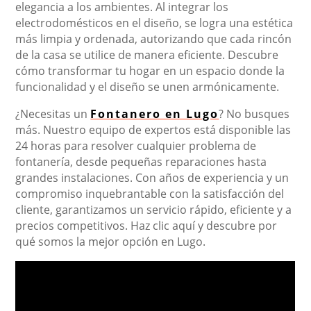
elegancia a los ambientes. Al integrar los
electrodomésticos en el diseño, se logra una estética
más limpia y ordenada, autorizando que cada rincón
de la casa se utilice de manera eficiente. Descubre
cómo transformar tu hogar en un espacio donde la
funcionalidad y el diseño se unen armónicamente.
¿Necesitas un
Fontanero en Lugo
? No busques
más. Nuestro equipo de expertos está disponible las
24 horas para resolver cualquier problema de
fontanería, desde pequeñas reparaciones hasta
grandes instalaciones. Con años de experiencia y un
compromiso inquebrantable con la satisfacción del
cliente, garantizamos un servicio rápido, eficiente y a
precios competitivos. Haz clic aquí y descubre por
qué somos la mejor opción en Lugo.