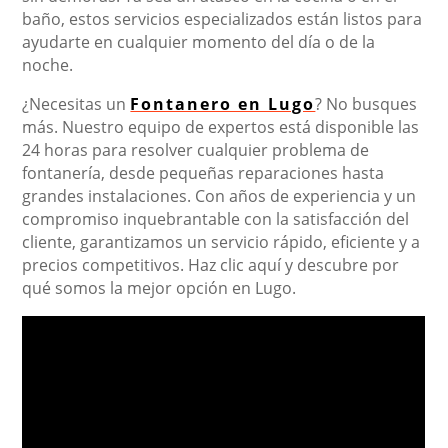
baño, estos servicios especializados están listos para
ayudarte en cualquier momento del día o de la
noche.
¿Necesitas un
Fontanero en Lugo
? No busques
más. Nuestro equipo de expertos está disponible las
24 horas para resolver cualquier problema de
fontanería, desde pequeñas reparaciones hasta
grandes instalaciones. Con años de experiencia y un
compromiso inquebrantable con la satisfacción del
cliente, garantizamos un servicio rápido, eficiente y a
precios competitivos. Haz clic aquí y descubre por
qué somos la mejor opción en Lugo.