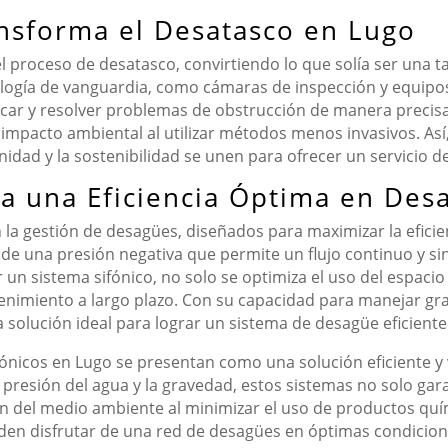
nsforma el Desatasco en Lugo
el proceso de desatasco, convirtiendo lo que solía ser una 
ología de vanguardia, como cámaras de inspección y equipos
icar y resolver problemas de obstrucción de manera precisa
 impacto ambiental al utilizar métodos menos invasivos. As
idad y la sostenibilidad se unen para ofrecer un servicio d
ra una Eficiencia Óptima en Des
la gestión de desagües, diseñados para maximizar la eficienc
de una presión negativa que permite un flujo continuo y sin
un sistema sifónico, no solo se optimiza el uso del espacio 
enimiento a largo plazo. Con su capacidad para manejar 
a solución ideal para lograr un sistema de desagüe eficiente 
ónicos en Lugo se presentan como una solución eficiente y 
a presión del agua y la gravedad, estos sistemas no solo gar
n del medio ambiente al minimizar el uso de productos quím
den disfrutar de una red de desagües en óptimas condicione