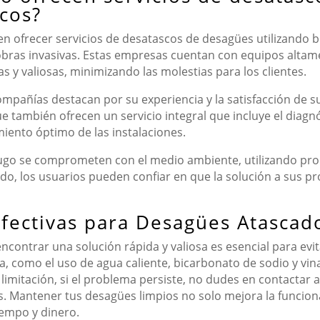
icos?
en ofrecer servicios de desatascos de desagües utilizando bo
obras invasivas. Estas empresas cuentan con equipos altam
s y valiosas, minimizando las molestias para los clientes.
ompañías destacan por su experiencia y la satisfacción de s
ue también ofrecen un servicio integral que incluye el dia
iento óptimo de las instalaciones.
go se comprometen con el medio ambiente, utilizando prod
do, los usuarios pueden confiar en que la solución a sus pr
Efectivas para Desagües Atascad
contrar una solución rápida y valiosa es esencial para evi
como el uso de agua caliente, bicarbonato de sodio y vina
 limitación, si el problema persiste, no dudes en contactar 
s. Mantener tus desagües limpios no solo mejora la funcion
iempo y dinero.