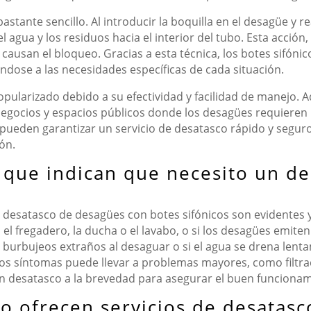
astante sencillo. Al introducir la boquilla en el desagüe y
agua y los residuos hacia el interior del tubo. Esta acción
e causan el bloqueo. Gracias a esta técnica, los botes sifón
ndose a las necesidades específicas de cada situación.
opularizado debido a su efectividad y facilidad de manejo. A
egocios y espacios públicos donde los desagües requieren
 pueden garantizar un servicio de desatasco rápido y seguro
ón.
s que indican que necesito un d
n desatasco de desagües con botes sifónicos son evidentes 
 el fregadero, la ducha o el lavabo, o si los desagües emi
burbujeos extraños al desaguar o si el agua se drena lenta
tos síntomas puede llevar a problemas mayores, como filtra
un desatasco a la brevedad para asegurar el buen funcionam
 ofrecen servicios de desatasc