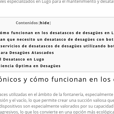
es especializados en Lugo para el mantenimiento y desata
Contenidos
[
hide
]
cómo funcionan en los desatascos de desagües en 
can que necesito un desatasco de desagües con bot
ervicios de desatascos de desagües utilizando bot
para Desagües Atascados
l Desatasco en Lugo
iciencia Óptima en Desagües
fónicos y cómo funcionan en los
aces utilizadas en el ámbito de la fontanería, especialmen
esión y el vacío, lo que permite crear una succión valiosa q
s dispositivos son especialmente valorados por su capacidad
agresivos, lo que los convierte en una opción más ecológica