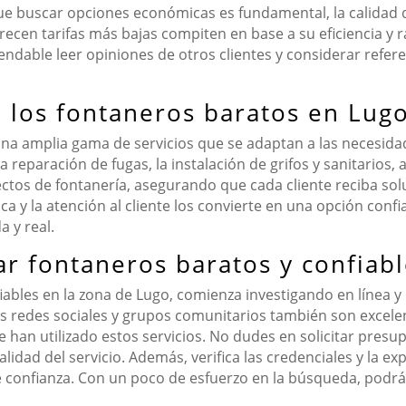
e buscar opciones económicas es fundamental, la calidad d
frecen tarifas más bajas compiten en base a su eficiencia y 
endable leer opiniones de otros clientes y considerar refere
n los fontaneros baratos en Lug
na amplia gama de servicios que se adaptan a las necesidad
a reparación de fugas, la instalación de grifos y sanitarios,
os de fontanería, asegurando que cada cliente reciba soluc
 y la atención al cliente los convierte en una opción conf
 y real.
 fontaneros baratos y confiabl
ables en la zona de Lugo, comienza investigando en línea y
as redes sociales y grupos comunitarios también son excel
an utilizado estos servicios. No dudes en solicitar presupu
alidad del servicio. Además, verifica las credenciales y la e
confianza. Con un poco de esfuerzo en la búsqueda, podrás