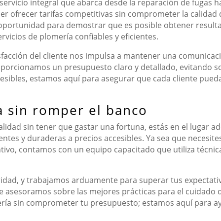
ervicio integral que abarca desde la reparación de fugas ha
 ofrecer tarifas competitivas sin comprometer la calidad de
oportunidad para demostrar que es posible obtener resulta
icios de plomería confiables y eficientes.
acción del cliente nos impulsa a mantener una comunicación
roporcionamos un presupuesto claro y detallado, evitando so
cesibles, estamos aquí para asegurar que cada cliente pueda
a sin romper el banco
calidad sin tener que gastar una fortuna, estás en el lugar
ntes y duraderas a precios accesibles. Ya sea que necesite
ivo, contamos con un equipo capacitado que utiliza técnic
ioridad, y trabajamos arduamente para superar tus expectati
e asesoramos sobre las mejores prácticas para el cuidado d
ería sin comprometer tu presupuesto; estamos aquí para a