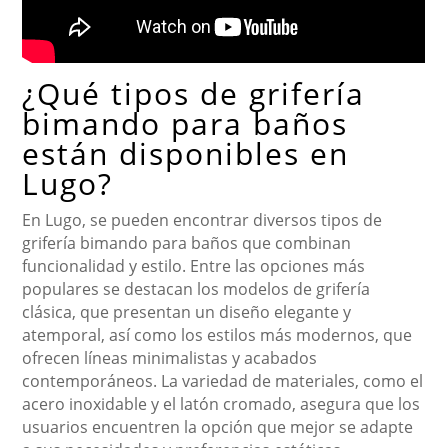
¿Qué tipos de grifería
bimando para baños
están disponibles en
Lugo?
En Lugo, se pueden encontrar diversos tipos de
grifería bimando para baños que combinan
funcionalidad y estilo. Entre las opciones más
populares se destacan los modelos de grifería
clásica, que presentan un diseño elegante y
atemporal, así como los estilos más modernos, que
ofrecen líneas minimalistas y acabados
contemporáneos. La variedad de materiales, como el
acero inoxidable y el latón cromado, asegura que los
usuarios encuentren la opción que mejor se adapte