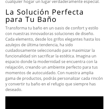
cualquier hogar un lugar verdaderamente especial.
La Solución Perfecta
para Tu Baño
Transforma tu baño en un oasis de confort y estilo
con nuestras innovadoras soluciones de diseño.
Cada elemento, desde los grifos elegantes hasta los
azulejos de última tendencia, ha sido
cuidadosamente seleccionado para maximizar la
funcionalidad sin sacrificar la estética. Imagina un
espacio donde la modernidad se encuentra con la
relajación, creando un ambiente perfecto para tus
momentos de autocuidado. Con nuestra amplia
gama de productos, podrás personalizar cada rincón
y convertir tu baño en el refugio que siempre has
deseado.