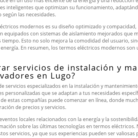
duce en un uso más eficiente de la energía y una reducción e
es inteligentes que optimizan su funcionamiento, adaptánd
 según las necesidades.
éctricos modernos es su diseño optimizado y compacidad, lo
en equipados con sistemas de aislamiento mejorados que m
 tiempo. Esto no solo mejora la comodidad del usuario, sin
e energía. En resumen, los termos eléctricos modernos son 
r servicios de instalación y m
ovadores en Lugo?
e servicios especializados en la instalación y mantenimient
es personalizadas que se adaptan a tus necesidades especí
 de estas compañías puede comenzar en línea, donde mucho
ración de precios y servicios.
eventos locales relacionados con la energía y la sostenibi
ormación sobre las últimas tecnologías en termos eléctrico
tos servicios, ya que sus experiencias pueden ser valiosas 