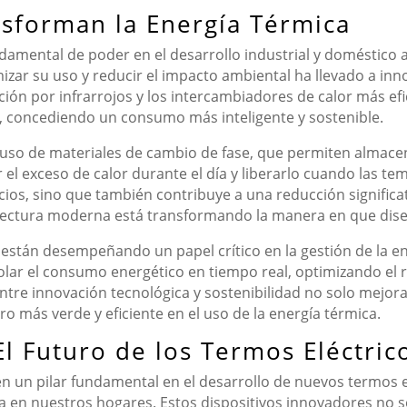
sforman la Energía Térmica
damental de poder en el desarrollo industrial y doméstico a 
izar su uso y reducir el impacto ambiental ha llevado a inn
ción por infrarrojos y los intercambiadores de calor más ef
, concediendo un consumo más inteligente y sostenible.
uso de materiales de cambio de fase, que permiten almacena
el exceso de calor durante el día y liberarlo cuando las t
ficios, sino que también contribuye a una reducción signific
uitectura moderna está transformando la manera en que dis
ad están desempeñando un papel crítico en la gestión de la e
olar el consumo energético en tiempo real, optimizando el 
 entre innovación tecnológica y sostenibilidad no solo mejora
 más verde y eficiente en el uso de la energía térmica.
 El Futuro de los Termos Eléctric
 en un pilar fundamental en el desarrollo de nuevos termos
en nuestros hogares. Estos dispositivos innovadores no so