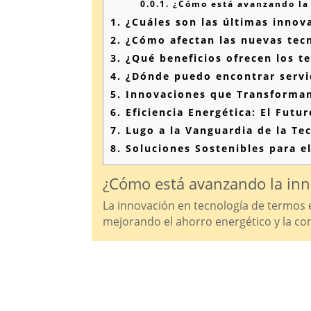
0.0.1.
¿Cómo está avanzando la 
1.
¿Cuáles son las últimas innova
2.
¿Cómo afectan las nuevas tecn
3.
¿Qué beneficios ofrecen los t
4.
¿Dónde puedo encontrar servic
5.
Innovaciones que Transforman
6.
Eficiencia Energética: El Futu
7.
Lugo a la Vanguardia de la Te
8.
Soluciones Sostenibles para 
¿Cómo está avanzando la inn
La innovación en tecnología de termos e
mejorando el ahorro energético y la co