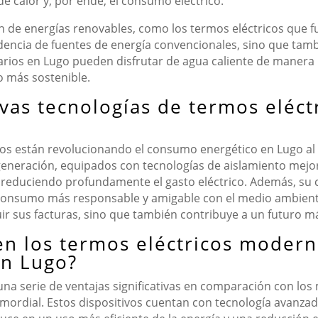
 calor y, por ende, el consumo eléctrico.
n de energías renovables, como los termos eléctricos que f
dencia de fuentes de energía convencionales, sino que tamb
arios en Lugo pueden disfrutar de agua caliente de maner
 más sostenible.
vas tecnologías de termos eléct
cos están revolucionando el consumo energético en Lugo al 
 generación, equipados con tecnologías de aislamiento mejor
, reduciendo profundamente el gasto eléctrico. Además, su 
consumo más responsable y amigable con el medio ambiente.
nuir sus facturas, sino que también contribuye a un futuro 
en los termos eléctricos moder
en Lugo?
na serie de ventajas significativas en comparación con los
primordial. Estos dispositivos cuentan con tecnología avan