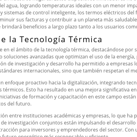
del agua, logrando temperaturas ideales con un menor impa
sistemas de control inteligente, los termos eléctricos del
inuir sus facturas y contribuir a un planeta más saludable. 
e brindará beneficios a largo plazo tanto a los usuarios co
de la Tecnología Térmica
 en el ámbito de la tecnología térmica, destacándose por 
o soluciones avanzadas que optimizan el uso de la energía,
ión de investigación y desarrollo ha permitido a empresas l
stándares internacionales, sino que también respetan el m
n enfoque proactivo hacia la digitalización, integrando tecno
s térmicos. Esto ha resultado en una mejora significativa en
iniciativas de formación y capacitación en este campo est
tos del futuro.
ción entre instituciones académicas y empresas, lo que ha
de investigación conjuntos están impulsando el desarrollo
tracción para inversores y emprendedores del sector. Con un
n futuro energético más responsable y eficiente.