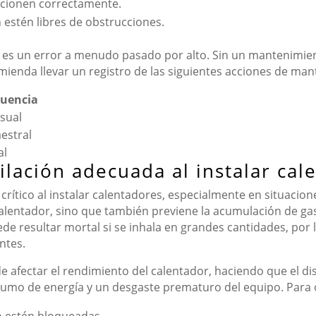
ncionen correctamente.
n estén libres de obstrucciones.
 es un error a menudo pasado por alto. Sin un mantenimien
omienda llevar un registro de las siguientes acciones de ma
cuencia
sual
estral
al
ilación adecuada al instalar cal
rítico al instalar calentadores, especialmente en situacion
 calentador, sino que también previene la acumulación de g
ede resultar mortal si se inhala en grandes cantidades, por
ntes.
e afectar el rendimiento del calentador, haciendo que el dis
umo de energía y un desgaste prematuro del equipo. Para op
o estén bloqueadas.