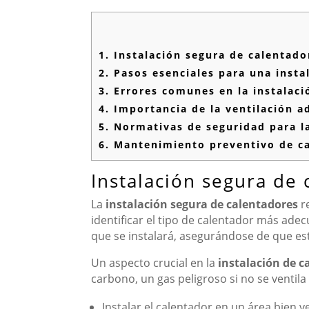
1.
Instalación segura de calentado
2.
Pasos esenciales para una insta
3.
Errores comunes en la instalaci
4.
Importancia de la ventilación a
5.
Normativas de seguridad para la
6.
Mantenimiento preventivo de ca
Instalación segura de
La
instalación segura de calentadores
re
identificar el tipo de calentador más adec
que se instalará, asegurándose de que est
Un aspecto crucial en la
instalación de c
carbono, un gas peligroso si no se ventil
Instalar el calentador en un área bien v