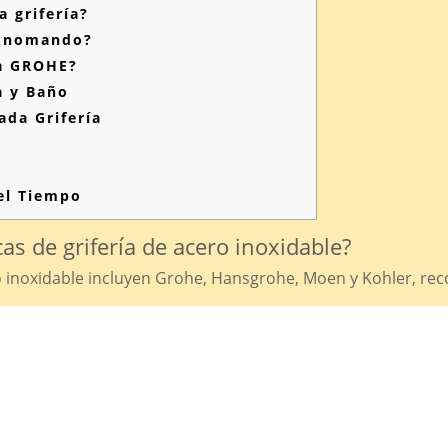
a grifería?
monomando?
ca GROHE?
a y Baño
ada Grifería
 el Tiempo
s de grifería de acero inoxidable?
o inoxidable incluyen Grohe, Hansgrohe, Moen y Kohler, reco