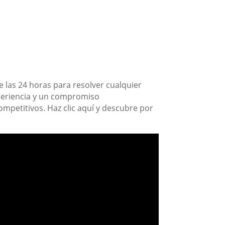
 las 24 horas para resolver cualquier
periencia y un compromiso
competitivos. Haz clic aquí y descubre por