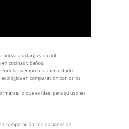
rantiza una larga vida útil.
 en cocinas y baños.
eniéndolas siempre en buen estado.
ás ecológica en comparación con otros
ormarse, lo que es ideal para su uso en
s en comparación con opciones de