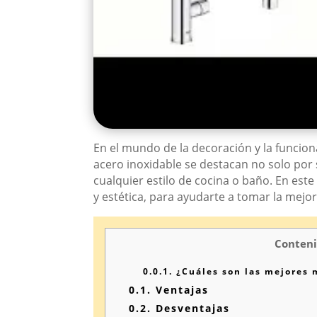
En el mundo de la decoración y la funcion
acero inoxidable se destacan no solo por 
cualquier estilo de cocina o baño. En es
y estética, para ayudarte a tomar la mejor
Conteni
0.0.1.
¿Cuáles son las mejores m
0.1.
Ventajas
0.2.
Desventajas