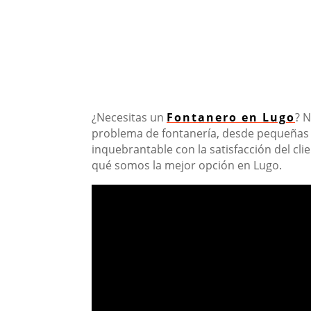
¿Necesitas un
Fontanero en Lugo
? 
problema de fontanería, desde pequeñas 
inquebrantable con la satisfacción del cli
qué somos la mejor opción en Lugo.