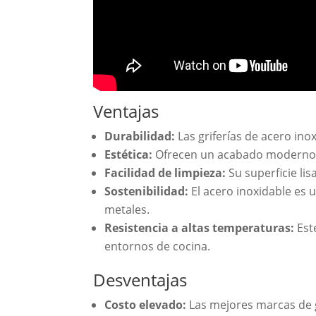
Ventajas
Durabilidad:
Las griferías de acero inox
Estética:
Ofrecen un acabado moderno y 
Facilidad de limpieza:
Su superficie li
Sostenibilidad:
El acero inoxidable es 
metales.
Resistencia a altas temperaturas:
Este
entornos de cocina.
Desventajas
Costo elevado:
Las mejores marcas de g