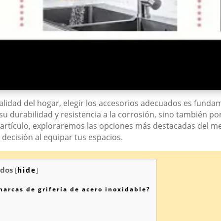
alidad del hogar, elegir los accesorios adecuados es fundam
su durabilidad y resistencia a la corrosión, sino también 
te artículo, exploraremos las opciones más destacadas del 
 decisión al equipar tus espacios.
dos
[
hide
]
arcas de grifería de acero inoxidable?