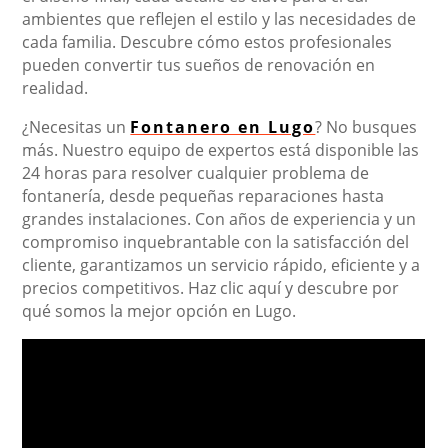
ambientes que reflejen el estilo y las necesidades de
cada familia. Descubre cómo estos profesionales
pueden convertir tus sueños de renovación en
realidad.
¿Necesitas un
Fontanero en Lugo
? No busques
más. Nuestro equipo de expertos está disponible las
24 horas para resolver cualquier problema de
fontanería, desde pequeñas reparaciones hasta
grandes instalaciones. Con años de experiencia y un
compromiso inquebrantable con la satisfacción del
cliente, garantizamos un servicio rápido, eficiente y a
precios competitivos. Haz clic aquí y descubre por
qué somos la mejor opción en Lugo.