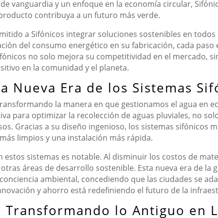
s de vanguardia y un enfoque en la economía circular, Sifó
roducto contribuya a un futuro más verde.
tido a Sifónicos integrar soluciones sostenibles en todos s
zación del consumo energético en su fabricación, cada paso
, Sifónicos no solo mejora su competitividad en el mercado, 
sitivo en la comunidad y el planeta.
a Nueva Era de los Sistemas Sif
 transformando la manera en que gestionamos el agua en ed
tiva para optimizar la recolección de aguas pluviales, no so
s. Gracias a su diseño ingenioso, los sistemas sifónicos m
 más limpios y una instalación más rápida.
estos sistemas es notable. Al disminuir los costos de mater
 otras áreas de desarrollo sostenible. Esta nueva era de la
 conciencia ambiental, concediendo que las ciudades se ada
ovación y ahorro está redefiniendo el futuro de la infraes
a: Transformando lo Antiguo en 