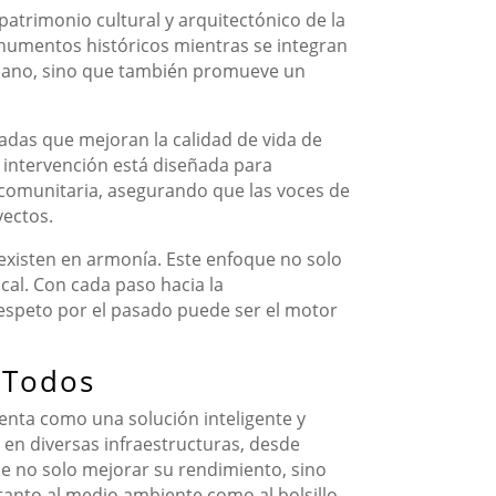
atrimonio cultural y arquitectónico de la
onumentos históricos mientras se integran
rbano, sino que también promueve un
zadas que mejoran la calidad de vida de
a intervención está diseñada para
 comunitaria, asegurando que las voces de
yectos.
oexisten en armonía. Este enfoque no solo
cal. Con cada paso hacia la
espeto por el pasado puede ser el motor
 Todos
senta como una solución inteligente y
a en diversas infraestructuras, desde
ede no solo mejorar su rendimiento, sino
tanto al medio ambiente como al bolsillo