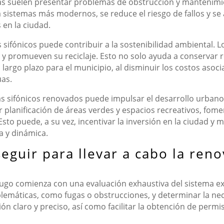
mas suelen presentar problemas de obstrucción y mantenimie
 a sistemas más modernos, se reduce el riesgo de fallos y se
 en la ciudad.
sifónicos puede contribuir a la sostenibilidad ambiental. 
 y promueven su reciclaje. Esto no solo ayuda a conservar 
argo plazo para el municipio, al disminuir los costos asocia
uas.
 sifónicos renovados puede impulsar el desarrollo urbano y
r planificación de áreas verdes y espacios recreativos, fo
 Esto puede, a su vez, incentivar la inversión en la ciudad y 
 y dinámica.
eguir para llevar a cabo la ren
Lugo comienza con una evaluación exhaustiva del sistema ex
blemáticas, como fugas o obstrucciones, y determinar la ne
ción claro y preciso, así como facilitar la obtención de perm