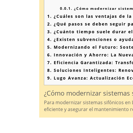
0.0.1.
¿Cómo modernizar sistema
1.
¿Cuáles son las ventajas de la
2.
¿Qué pasos se deben seguir par
3.
¿Cuánto tiempo suele durar el
4.
¿Existen subvenciones o ayuda
5.
Modernizando el Futuro: Soste
6.
Innovación y Ahorro: La Nueva
7.
Eficiencia Garantizada: Trans
8.
Soluciones Inteligentes: Reno
9.
Lugo Avanza: Actualización Ec
¿Cómo modernizar sistemas s
Para modernizar sistemas sifónicos en L
eficiente y asegurar el mantenimiento r