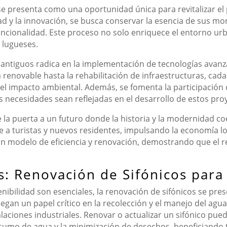
e presenta como una oportunidad única para revitalizar el p
ad y la innovación, se busca conservar la esencia de sus m
ncionalidad. Este proceso no solo enriquece el entorno u
 lugueses.
s antiguos radica en la implementación de tecnologías avan
 renovable hasta la rehabilitación de infraestructuras, cad
 el impacto ambiental. Además, se fomenta la participación
 necesidades sean reflejadas en el desarrollo de estos pro
e la puerta a un futuro donde la historia y la modernidad c
ae a turistas y nuevos residentes, impulsando la economía lo
n modelo de eficiencia y renovación, demostrando que el r
es: Renovación de Sifónicos para
enibilidad son esenciales, la renovación de sifónicos se pre
uegan un papel crítico en la recolección y el manejo del agu
alaciones industriales. Renovar o actualizar un sifónico pu
nsumo de agua y la minimización de desechos, beneficiando 