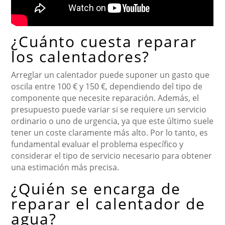
¿Cuánto cuesta reparar
los calentadores?
Arreglar un calentador puede suponer un gasto que
oscila entre 100 € y 150 €, dependiendo del tipo de
componente que necesite reparación. Además, el
presupuesto puede variar si se requiere un servicio
ordinario o uno de urgencia, ya que este último suele
tener un coste claramente más alto. Por lo tanto, es
fundamental evaluar el problema específico y
considerar el tipo de servicio necesario para obtener
una estimación más precisa.
¿Quién se encarga de
reparar el calentador de
agua?