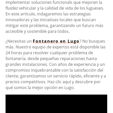
implementar soluciones funcionals que mejoren la
fluidez vehicular y la calidad de vida de los lugueses.
En este artículo, indagaremos las estrategias
innovadoras y las iniciativas locales que buscan
mitigar este problema, garantizando un futuro más
accesible y sostenible para todos.
¿Necesitas un
Fontanero en Lugo
? No busques
más. Nuestro equipo de expertos está disponible las
24 horas para resolver cualquier problema de
fontanería, desde pequeñas reparaciones hasta
grandes instalaciones. Con años de experiencia y un
compromiso inquebrantable con la satisfacción del
cliente, garantizamos un servicio rápido, eficiente y a
precios competitivos. Haz clic aquí y descubre por
qué somos la mejor opción en Lugo.