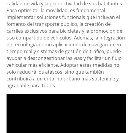
calidad de vida y la productividad de sus habitantes.
Para optimizar la movilidad, es fundamental
implementar soluciones funcionals que incluyan el
fomento del transporte público, la creación de
carriles exclusivos para bicicletas y la promoción del
uso compartido de vehículos. Además, la integración
de tecnología, como aplicaciones de navegación en
tiempo real y sistemas de gestión de tráfico, puede
ayudar a descongestionar las vías y facilitar un flujo
vehicular más eficiente. Adoptar estas medidas no
solo reducirá los atascos, sino que también
contribuirá a un entorno urbano más sostenible y
agradable para todos.