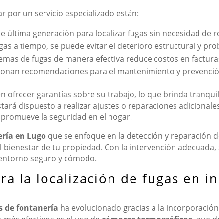
r por un servicio especializado están:
de última generación para localizar fugas sin necesidad de 
ugas a tiempo, se puede evitar el deterioro estructural y p
emas de fugas de manera efectiva reduce costos en facturas
onan recomendaciones para el mantenimiento y prevención
n ofrecer garantías sobre su trabajo, lo que brinda tranquil
 estará dispuesto a realizar ajustes o reparaciones adicionale
n promueve la seguridad en el hogar.
ería en Lugo
que se enfoque en la detección y reparación d
el bienestar de tu propiedad. Con la intervención adecuada,
n entorno seguro y cómodo.
 la localización de fugas en in
s de fontanería
ha evolucionado gracias a la incorporaci
s más efectivos es el uso de
cámaras termográficas
, que 