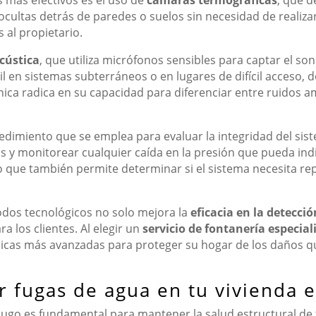
 ocultas detrás de paredes o suelos sin necesidad de realiz
 al propietario.
cústica
, que utiliza micrófonos sensibles para captar el so
til en sistemas subterráneos o en lugares de difícil acceso,
nica radica en su capacidad para diferenciar entre ruidos a
dimiento que se emplea para evaluar la integridad del sis
s y monitorear cualquier caída en la presión que pueda indi
no que también permite determinar si el sistema necesita r
odos tecnológicos no solo mejora la
eficacia en la detecci
 los clientes. Al elegir un
servicio de fontanería especia
écnicas más avanzadas para proteger su hogar de los daños 
r fugas de agua en tu vivienda 
Lugo es fundamental para mantener la salud estructural de 