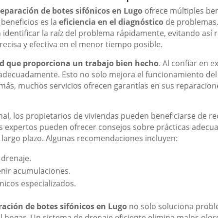
reparación de botes sifónicos en Lugo
ofrece múltiples ben
 beneficios es la
eficiencia en el diagnóstico
de problemas.
dentificar la raíz del problema rápidamente, evitando así 
recisa y efectiva en el menor tiempo posible.
d que proporciona un trabajo bien hecho
. Al confiar en 
adecuadamente. Esto no solo mejora el funcionamiento del
emás, muchos servicios ofrecen garantías en sus reparacione
onal, los propietarios de viviendas pueden beneficiarse de 
s expertos pueden ofrecer consejos sobre prácticas adecuad
a largo plazo. Algunas recomendaciones incluyen:
 drenaje.
enir acumulaciones.
nicos especializados.
ración de botes sifónicos en Lugo
no solo soluciona probl
ogar. Un sistema de drenaje eficiente elimina malos olores