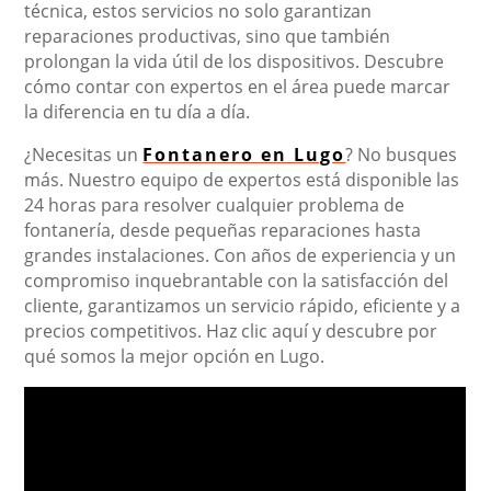
técnica, estos servicios no solo garantizan
reparaciones productivas, sino que también
prolongan la vida útil de los dispositivos. Descubre
cómo contar con expertos en el área puede marcar
la diferencia en tu día a día.
¿Necesitas un
Fontanero en Lugo
? No busques
más. Nuestro equipo de expertos está disponible las
24 horas para resolver cualquier problema de
fontanería, desde pequeñas reparaciones hasta
grandes instalaciones. Con años de experiencia y un
compromiso inquebrantable con la satisfacción del
cliente, garantizamos un servicio rápido, eficiente y a
precios competitivos. Haz clic aquí y descubre por
qué somos la mejor opción en Lugo.