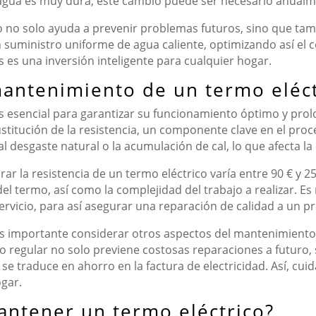
l agua es muy dura, este cambio puede ser necesario anualm
o no solo ayuda a prevenir problemas futuros, sino que tam
suministro uniforme de agua caliente, optimizando así el 
s es una inversión inteligente para cualquier hogar.
 mantenimiento de un termo eléct
 esencial para garantizar su funcionamiento óptimo y prolo
titución de la resistencia, un componente clave en el proc
 desgaste natural o la acumulación de cal, lo que afecta la 
ar la resistencia de un termo eléctrico varía entre 90 € y 
el termo, así como la complejidad del trabajo a realizar. Es
rvicio, para así asegurar una reparación de calidad a un pr
es importante considerar otros aspectos del mantenimiento, 
o regular no solo previene costosas reparaciones a futuro,
e traduce en ahorro en la factura de electricidad. Así, cuid
ogar.
mantener un termo eléctrico?