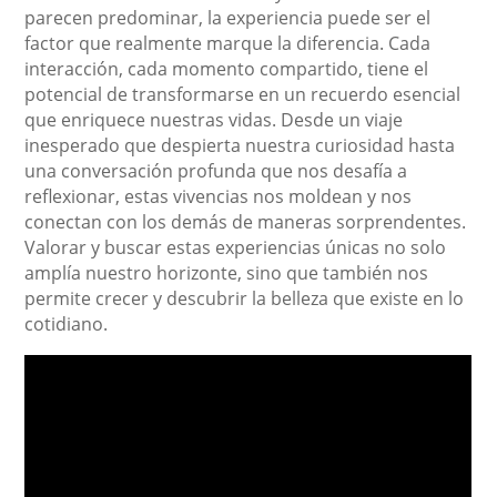
parecen predominar, la experiencia puede ser el
factor que realmente marque la diferencia. Cada
interacción, cada momento compartido, tiene el
potencial de transformarse en un recuerdo esencial
que enriquece nuestras vidas. Desde un viaje
inesperado que despierta nuestra curiosidad hasta
una conversación profunda que nos desafía a
reflexionar, estas vivencias nos moldean y nos
conectan con los demás de maneras sorprendentes.
Valorar y buscar estas experiencias únicas no solo
amplía nuestro horizonte, sino que también nos
permite crecer y descubrir la belleza que existe en lo
cotidiano.