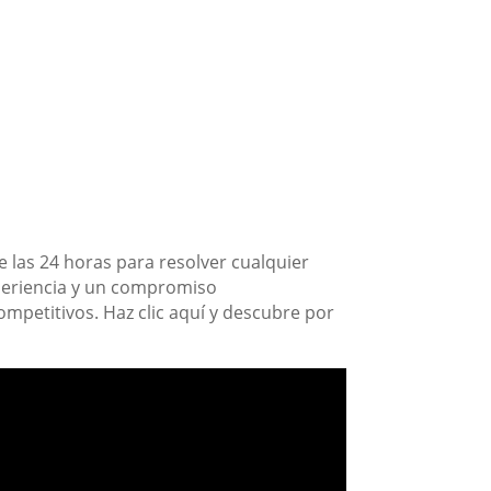
 las 24 horas para resolver cualquier
periencia y un compromiso
competitivos. Haz clic aquí y descubre por