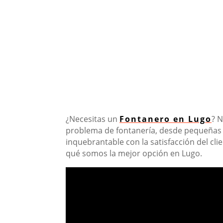
¿Necesitas un
Fontanero en Lugo
? 
problema de fontanería, desde pequeñas 
inquebrantable con la satisfacción del cli
qué somos la mejor opción en Lugo.