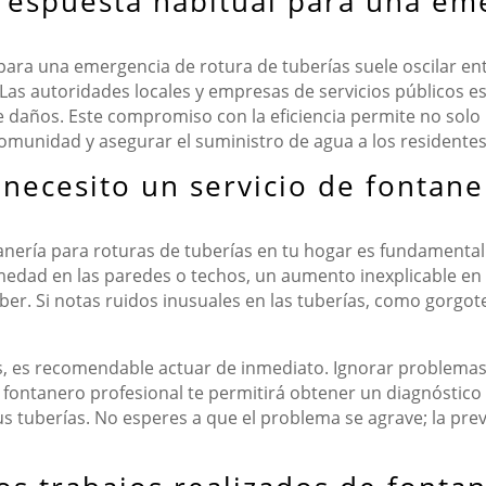
 respuesta habitual para una em
 para una emergencia de rotura de tuberías suele oscilar e
n. Las autoridades locales y empresas de servicios públicos
de daños. Este compromiso con la eficiencia permite no sol
omunidad y asegurar el suministro de agua a los residentes
necesito un servicio de fontane
ontanería para roturas de tuberías en tu hogar es fundamenta
ad en las paredes o techos, un aumento inexplicable en tu
r. Si notas ruidos inusuales en las tuberías, como gorgote
s, es recomendable actuar de inmediato. Ignorar problema
 fontanero profesional te permitirá obtener un diagnóstico
us tuberías. No esperes a que el problema se agrave; la pr