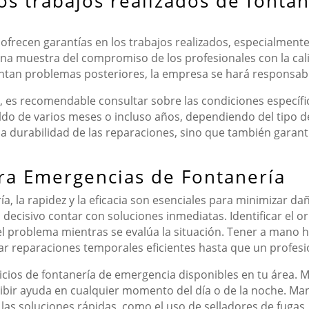
os trabajos realizados de fonta
frecen garantías en los trabajos realizados, especialment
una muestra del compromiso de los profesionales con la cal
entan problemas posteriores, la empresa se hará responsable
o, es recomendable consultar sobre las condiciones específic
 de varios meses o incluso años, dependiendo del tipo de 
 la durabilidad de las reparaciones, sino que también garanti
ra Emergencias de Fontanería
a, la rapidez y la eficacia son esenciales para minimizar d
decisivo contar con soluciones inmediatas. Identificar el ori
el problema mientras se evalúa la situación. Tener a mano 
lizar reparaciones temporales eficientes hasta que un profes
cios de fontanería de emergencia disponibles en tu área. M
cibir ayuda en cualquier momento del día o de la noche. Man
n las soluciones rápidas, como el uso de selladores de fuga