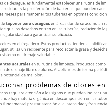
as de desagüe, es fundamental establecer una rutina de li
de residuos y la proliferación de bacterias que pueden caus
es meses para mantener tus tuberías en óptimas condicion
o de
tapones para desagües
en áreas donde se acumulan res
de que los desechos entren en las tuberías, reduciendo la 
 regularidad para garantizar su eficacia.
 aceites en el fregadero. Estos productos tienden a solidific
ugar, utiliza un recipiente para recolectar la grasa y des
n sistema de drenaje saludable.
tantes naturales
en tu rutina de limpieza. Productos como 
a de drenaje libre de olores. Al aplicarlos de forma periódic
e potencial de mal olor.
lucionar problemas de olores en
ascos requiere atención a los signos que pueden indicar un
uando hay materia orgánica en descomposición en las tuberí
s fundamental prestar atención a la intensidad y frecuencia