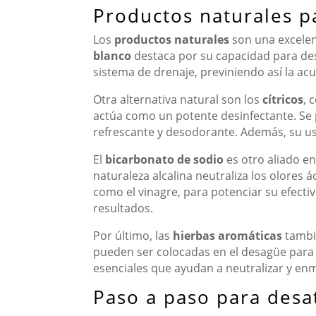
Productos naturales pa
Los
productos naturales
son una excelent
blanco
destaca por su capacidad para des
sistema de drenaje, previniendo así la a
Otra alternativa natural son los
cítricos
, 
actúa como un potente desinfectante. Se p
refrescante y desodorante. Además, su uso
El
bicarbonato de sodio
es otro aliado en
naturaleza alcalina neutraliza los olores
como el vinagre, para potenciar su efect
resultados.
Por último, las
hierbas aromáticas
tambié
pueden ser colocadas en el desagüe para 
esenciales que ayudan a neutralizar y en
Paso a paso para desat