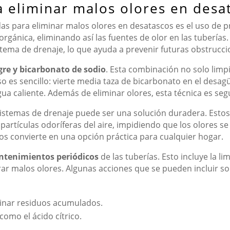
a eliminar malos olores en desa
as para eliminar malos olores en desatascos es el uso de p
ica, eliminando así las fuentes de olor en las tuberías. A
tema de drenaje, lo que ayuda a prevenir futuras obstrucci
gre y bicarbonato de sodio
. Esta combinación no solo limpi
so es sencillo: vierte media taza de bicarbonato en el desag
a caliente. Además de eliminar olores, esta técnica es segu
istemas de drenaje puede ser una solución duradera. Estos
 partículas odoríferas del aire, impidiendo que los olores
los convierte en una opción práctica para cualquier hogar.
tenimientos periódicos
de las tuberías. Esto incluye la li
r malos olores. Algunas acciones que se pueden incluir so
minar residuos acumulados.
como el ácido cítrico.