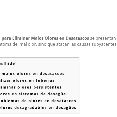
 para Eliminar Malos Olores en Desatascos
se presentan 
ntoma del mal olor, sino que atacan las causas subyacentes
os
[
hide
]
r malos olores en desatascos
lizar olores en tuberías
liminar olores persistentes
lores en sistemas de desagüe
roblemas de olores en desatascos
olores desagradables en desagües