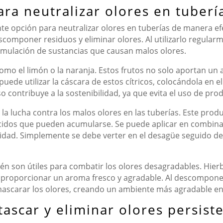
ra neutralizar olores en tuberí
e opción para neutralizar olores en tuberías de manera efec
componer residuos y eliminar olores. Al utilizarlo regularm
cumulación de sustancias que causan malos olores.
como el limón o la naranja. Estos frutos no solo aportan un 
uede utilizar la cáscara de estos cítricos, colocándola en e
 contribuye a la sostenibilidad, ya que evita el uso de pr
 la lucha contra los malos olores en las tuberías. Este prod
 ácidos que pueden acumularse. Se puede aplicar en combina
ividad. Simplemente se debe verter en el desagüe seguido d
n son útiles para combatir los olores desagradables. Hier
proporcionar un aroma fresco y agradable. Al descomponers
mascarar los olores, creando un ambiente más agradable en
ascar y eliminar olores persist