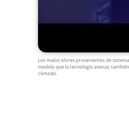
Los malos olores provenientes de sistema
medida que la tecnología avanza, también
cómodo.