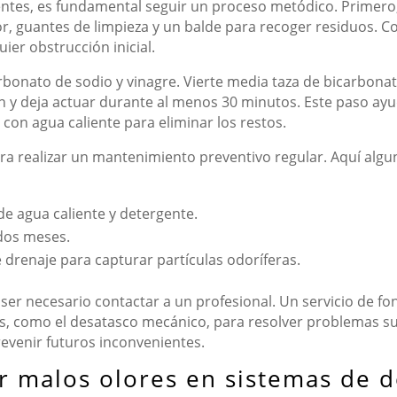
tentes, es fundamental seguir un proceso metódico. Primer
, guantes de limpieza y un balde para recoger residuos. C
ier obstrucción inicial.
rbonato de sodio y vinagre. Vierte media taza de bicarbona
n y deja actuar durante al menos 30 minutos. Este paso ay
 con agua caliente para eliminar los restos.
a realizar un mantenimiento preventivo regular. Aquí algu
e agua caliente y detergente.
 dos meses.
de drenaje para capturar partículas odoríferas.
 ser necesario contactar a un profesional. Un servicio de f
as, como el desatasco mecánico, para resolver problemas s
revenir futuros inconvenientes.
r malos olores en sistemas de 