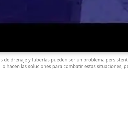
s de drenaje y tuberías pueden ser un problema persistent
 lo hacen las soluciones para combatir estas situaciones, 